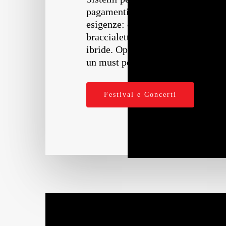
pagamenti cashless per tutte le
esigenze: dal cashless con
braccialetto RFID alle soluzioni
ibride. Oppure token personalizzat
un must per ogni festival!
Festival e Concerti